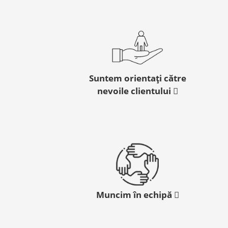
Suntem orientați către
nevoile clientului
Muncim în echipă