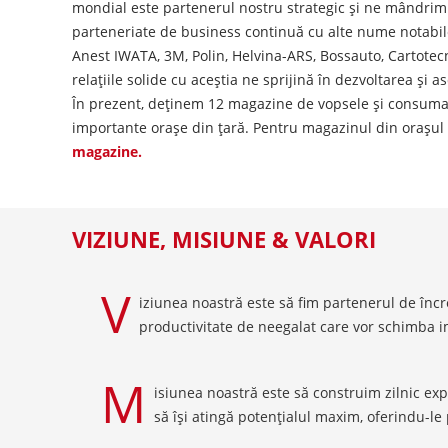
mondial este partenerul nostru strategic și ne mândrim 
parteneriate de business continuă cu alte nume notabil
Anest IWATA, 3M, Polin, Helvina-ARS, Bossauto, Cartotecn
relațiile solide cu aceștia ne sprijină în dezvoltarea și
În prezent, deținem 12 magazine de vopsele și consumab
importante orașe din țară. Pentru magazinul din orașul
magazine.
VIZIUNE, MISIUNE & VALORI
V
iziunea noastră este să fim partenerul de încr
productivitate de neegalat care vor schimba i
M
isiunea noastră este să construim zilnic exp
să își atingă potențialul maxim, oferindu-l