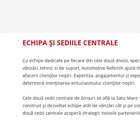
ECHIPA ȘI SEDIILE CENTRALE
Cu echipe dedicate pe fiecare din cele două divizii, spe
vânzări, tehnic si de suport, Automotive Refinish ajută 
afacerii clienților noștri. Expertiza, angajamentul și ex
determină menținerea entuziasmului clienților noștri.
Cele două sedii centrale de birouri se află la Satu Mare
construit și dezvoltat echipe atât de vânzări cât și pe zon
două sedii centrale acoperă strategic nevoile parteneril