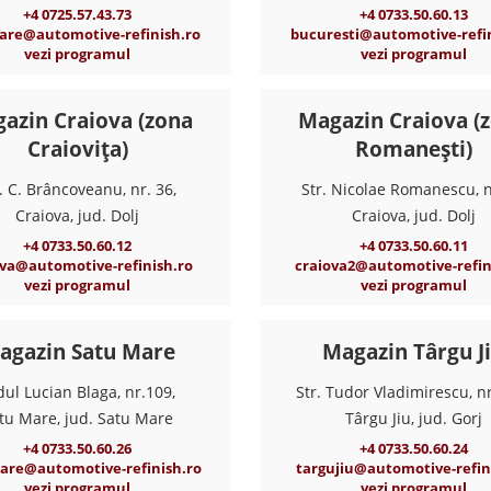
+4 0725.57.43.73
+4 0733.50.60.13
are@automotive-refinish.ro
bucuresti@automotive-refin
vezi programul
vezi programul
azin Craiova (zona
Magazin Craiova (
Craiovița)
Romanești)
. C. Brâncoveanu, nr. 36,
Str. Nicolae Romanescu, n
Craiova, jud. Dolj
Craiova, jud. Dolj
+4 0733.50.60.12
+4 0733.50.60.11
ova@automotive-refinish.ro
craiova2@automotive-refin
vezi programul
vezi programul
agazin Satu Mare
Magazin Târgu J
dul Lucian Blaga, nr.109,
Str. Tudor Vladimirescu, nr
tu Mare, jud. Satu Mare
Târgu Jiu, jud. Gorj
+4 0733.50.60.26
+4 0733.50.60.24
are@automotive-refinish.ro
targujiu@automotive-refin
vezi programul
vezi programul