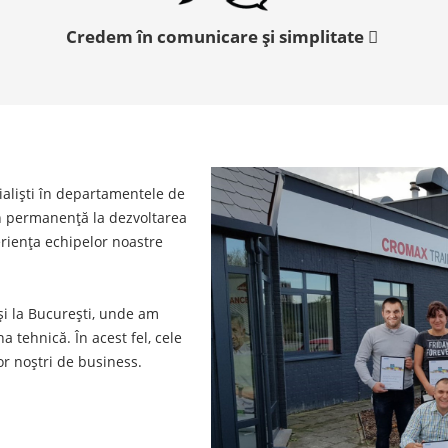
Credem în comunicare și simplitate
cialiști în departamentele de
în permanență la dezvoltarea
periența echipelor noastre
 și la București, unde am
a tehnică. În acest fel, cele
or noștri de business.