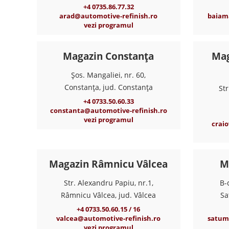
+4 0735.86.77.32
arad@automotive-refinish.ro
baiam
vezi programul
Magazin Constanța
Mag
Șos. Mangaliei, nr. 60,
Constanța, jud. Constanța
Str
+4 0733.50.60.33
constanta@automotive-refinish.ro
vezi programul
crai
Magazin Râmnicu Vâlcea
M
Str. Alexandru Papiu, nr.1,
B-
Râmnicu Vâlcea, jud. Vâlcea
Sa
+4 0733.50.60.15 / 16
valcea@automotive-refinish.ro
satum
vezi programul