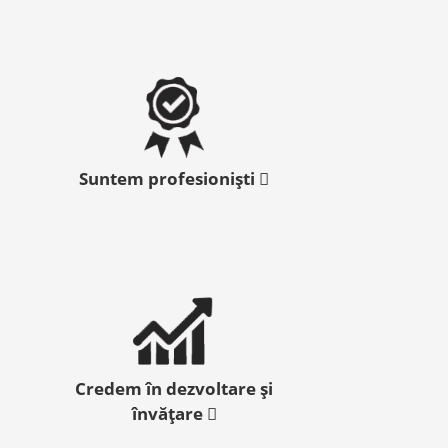
Suntem profesioniști
Credem în dezvoltare și
învățare