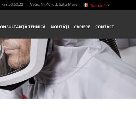
 733.50.60.22
Vetis, Nr.40,Jud. Satu Mare
Română
CONSULTANȚĂ TEHNICĂ
NOUTĂȚI
CARIERE
CONTACT