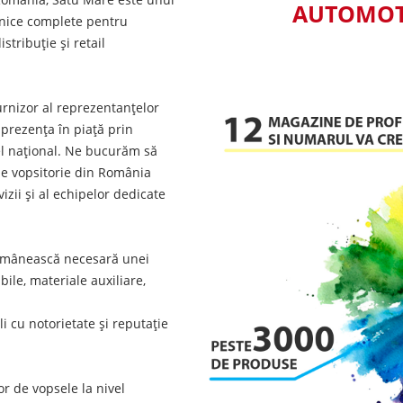
AUTOMOTI
ehnice complete pentru
stribuție și retail
furnizor al reprezentanțelor
 prezența în piață prin
vel național. Ne bucurăm să
 de vopsitorie din România
zii și al echipelor dedicate
omânească necesară unei
ile, materiale auxiliare,
i cu notorietate și reputație
r de vopsele la nivel