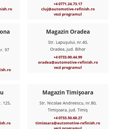
+4 0771.24.73.17
ish.ro
cluj@automotive-refinish.ro
vezi programul
zona
Magazin Oradea
Str. Lapușului, nr.40,
Oradea, jud. Bihor
r. 97
+4 0733.00.44.99
oradea@automotive-refinish.ro
vezi programul
ish.ro
iu
Magazin Timișoara
. 125,
Str. Nicolae Andreescu, nr.80,
Timișoara, jud. Timiș
+4 0733.50.60.27
ish.ro
timisoara@automotive-refinish.ro
vezi programul