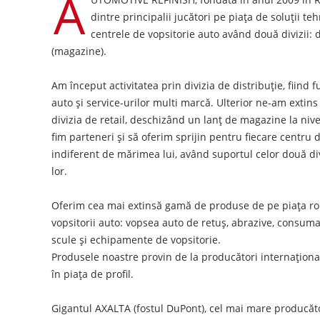
A
dintre principalii jucători pe piața de soluții t
centrele de vopsitorie auto având două divizii: di
(magazine).
Am început activitatea prin divizia de distribuție, fiind 
auto și service-urilor multi marcă. Ulterior ne-am extins
divizia de retail, deschizând un lanț de magazine la ni
fim parteneri și să oferim sprijin pentru fiecare centru
indiferent de mărimea lui, având suportul celor două divi
lor.
Oferim cea mai extinsă gamă de produse de pe piața r
vopsitorii auto: vopsea auto de retuș, abrazive, consumab
scule și echipamente de vopsitorie.
Produsele noastre provin de la producători internațional
în piața de profil.
Gigantul AXALTA (fostul DuPont), cel mai mare producăto