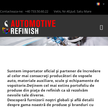
Contacteaza-ne:
+40 733.50.60.22
Vetis, Nr.40,Jud. Satu Mare
Suntem importator oficial și partener de încredere
al celor mai consacrați producători de vopsele
auto, materiale auxiliare, scule și echipamente de
vopsitorie.Deținem cel mai extins portofoliu de
produse din piața de refinish ca să rezolvăm
nevoile tale diverse.
Descoperă furnizorii noștri globali și află detalii
despre gama noastră de produse și branduri cu