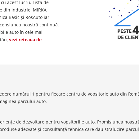
cu acest lucru. Lista de
e din industrie: MIRKA,
ica Basic și RosAuto iar
 ascensiunea noastră continuă.
ile auto în cele mai
 tău,
vezi reteaua de
edere numărul 1 pentru fiecare centru de vopsitorie auto din Români
maginea parcului auto.
eriențe de dezvoltare pentru vopsitoriile auto. Promisiunea noastră 
e produse adecvate și consultanță tehnică care dau strălucire parcu