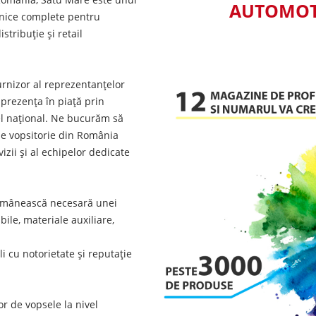
AUTOMOTI
ehnice complete pentru
stribuție și retail
furnizor al reprezentanțelor
 prezența în piață prin
vel național. Ne bucurăm să
 de vopsitorie din România
zii și al echipelor dedicate
omânească necesară unei
ile, materiale auxiliare,
i cu notorietate și reputație
r de vopsele la nivel