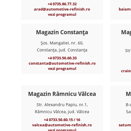
+4 0735.86.77.32
arad@automotive-refinish.ro
baiam
vezi programul
Magazin Constanța
Mag
Șos. Mangaliei, nr. 60,
Constanța, jud. Constanța
Str
+4 0733.50.60.33
constanta@automotive-refinish.ro
vezi programul
crai
Magazin Râmnicu Vâlcea
M
Str. Alexandru Papiu, nr.1,
B-
Râmnicu Vâlcea, jud. Vâlcea
Sa
+4 0733.50.60.15 / 16
valcea@automotive-refinish.ro
satum
vezi programul