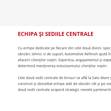
ECHIPA ȘI SEDIILE CENTRALE
Cu echipe dedicate pe fiecare din cele două divizii, spe
vânzări, tehnic si de suport, Automotive Refinish ajută 
afacerii clienților noștri. Expertiza, angajamentul și ex
determină menținerea entuziasmului clienților noștri.
Cele două sedii centrale de birouri se află la Satu Mare
construit și dezvoltat echipe atât de vânzări cât și pe zon
două sedii centrale acoperă strategic nevoile parteneril