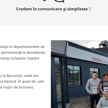
Credem în comunicare și simplitate
cialiști în departamentele de
în permanență la dezvoltarea
periența echipelor noastre
 și la București, unde am
a tehnică. În acest fel, cele
or noștri de business.