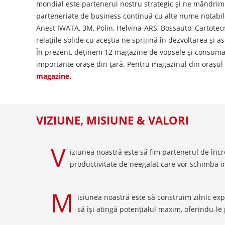
mondial este partenerul nostru strategic și ne mândrim 
parteneriate de business continuă cu alte nume notabil
Anest IWATA, 3M, Polin, Helvina-ARS, Bossauto, Cartotecn
relațiile solide cu aceștia ne sprijină în dezvoltarea și
În prezent, deținem 12 magazine de vopsele și consumab
importante orașe din țară. Pentru magazinul din orașul
magazine.
VIZIUNE, MISIUNE & VALORI
V
iziunea noastră este să fim partenerul de încr
productivitate de neegalat care vor schimba i
M
isiunea noastră este să construim zilnic exp
să își atingă potențialul maxim, oferindu-l