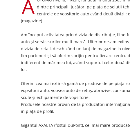
A
dintre principalii jucători pe piața de soluții t
centrele de vopsitorie auto având două divizii: di
(magazine).
Am început activitatea prin divizia de distribuție, fiind 
auto și service-urilor multi marcă. Ulterior ne-am extins
divizia de retail, deschizând un lanț de magazine la ni
fim parteneri și să oferim sprijin pentru fiecare centru
indiferent de mărimea lui, având suportul celor două divi
lor.
Oferim cea mai extinsă gamă de produse de pe piața r
vopsitorii auto: vopsea auto de retuș, abrazive, consumab
scule și echipamente de vopsitorie.
Produsele noastre provin de la producători internațional
în piața de profil.
Gigantul AXALTA (fostul DuPont), cel mai mare producăto