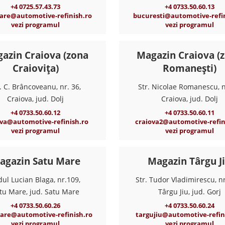
+4 0725.57.43.73
+4 0733.50.60.13
are@automotive-refinish.ro
bucuresti@automotive-refin
vezi programul
vezi programul
azin Craiova (zona
Magazin Craiova (
Craiovița)
Romanești)
. C. Brâncoveanu, nr. 36,
Str. Nicolae Romanescu, n
Craiova, jud. Dolj
Craiova, jud. Dolj
+4 0733.50.60.12
+4 0733.50.60.11
ova@automotive-refinish.ro
craiova2@automotive-refin
vezi programul
vezi programul
agazin Satu Mare
Magazin Târgu J
dul Lucian Blaga, nr.109,
Str. Tudor Vladimirescu, nr
tu Mare, jud. Satu Mare
Târgu Jiu, jud. Gorj
+4 0733.50.60.26
+4 0733.50.60.24
are@automotive-refinish.ro
targujiu@automotive-refin
vezi programul
vezi programul