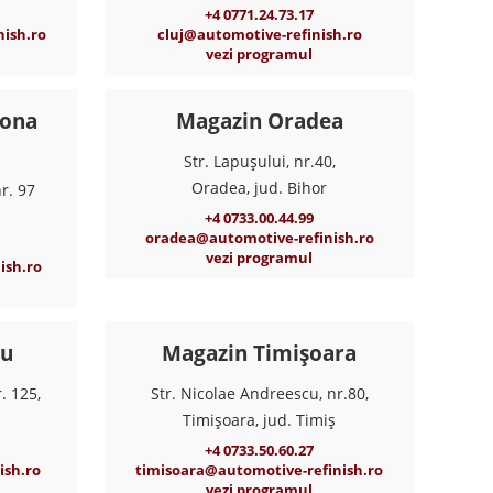
+4 0771.24.73.17
ish.ro
cluj@automotive-refinish.ro
vezi programul
zona
Magazin Oradea
Str. Lapușului, nr.40,
Oradea, jud. Bihor
r. 97
+4 0733.00.44.99
oradea@automotive-refinish.ro
vezi programul
ish.ro
iu
Magazin Timișoara
. 125,
Str. Nicolae Andreescu, nr.80,
Timișoara, jud. Timiș
+4 0733.50.60.27
ish.ro
timisoara@automotive-refinish.ro
vezi programul