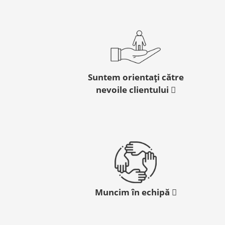
Suntem orientați către
nevoile clientului
Muncim în echipă