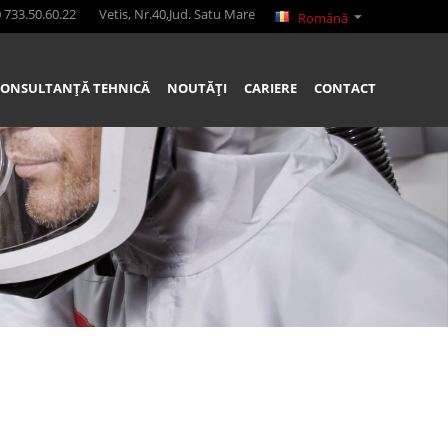
 733.50.60.22
Vetis, Nr.40,Jud. Satu Mare
Română
CONSULTANȚĂ TEHNICĂ
NOUTĂȚI
CARIERE
CONTACT