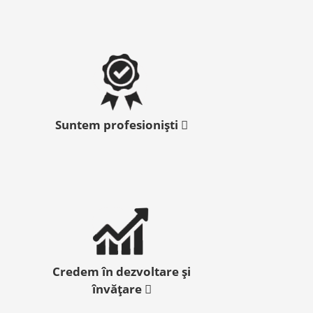
Suntem profesioniști
Credem în dezvoltare și
învățare