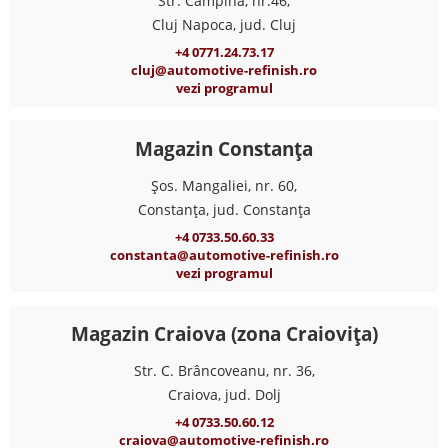
Str. Câmpina, nr.46,
Cluj Napoca, jud. Cluj
+4 0771.24.73.17
cluj@automotive-refinish.ro
vezi programul
Magazin Constanța
Șos. Mangaliei, nr. 60,
Constanța, jud. Constanța
+4 0733.50.60.33
constanta@automotive-refinish.ro
vezi programul
Magazin Craiova (zona Craiovița)
Str. C. Brâncoveanu, nr. 36,
Craiova, jud. Dolj
+4 0733.50.60.12
craiova@automotive-refinish.ro