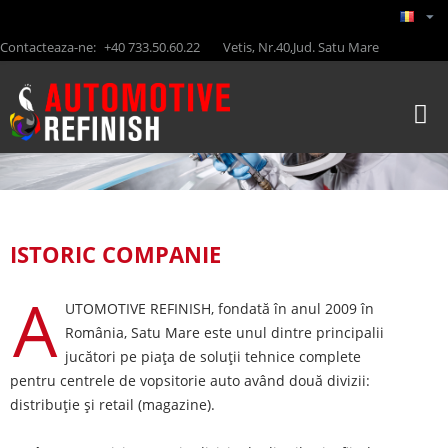
Contacteaza-ne:
+40 733.50.60.22
Vetis, Nr.40,Jud. Satu Mare
ISTORIC COMPANIE
A
UTOMOTIVE REFINISH, fondată în anul 2009 în
România, Satu Mare este unul dintre principalii
jucători pe piața de soluții tehnice complete
pentru centrele de vopsitorie auto având două divizii:
distribuție și retail (magazine).