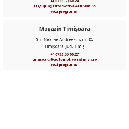
+4 0733.50.60.24
targujiu@automotive-refinish.ro
vezi programul
Magazin Timișoara
Str. Nicolae Andreescu, nr.80,
Timișoara, jud. Timiș
+4 0733.50.60.27
timisoara@automotive-refinish.ro
vezi programul