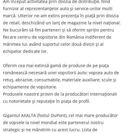
Am început activitatea prin divizia de distribuție, fiind
furnizor al reprezentanțelor auto și service-urilor multi
marcă. Ulterior ne-am extins prezența în piață prin divizia
de retail, deschizând un lanț de magazine la nivel național.
Ne bucurăm să fim parteneri și să oferim sprijin pentru
fiecare centru de vopsitorie din România indiferent de
mărimea lui, având suportul celor două divizii și al
echipelor dedicate lor.
Oferim cea mai extinsă gamă de produse de pe piața
românească necesară unei vopsitorii auto: vopsea auto de
retuș, abrazive, consumabile, materiale auxiliare, scule și
echipamente de vopsitorie.
Produsele noastre provin de la producători internaționali
cu notorietate și reputație în piața de profil.
Gigantul AXALTA (fostul DuPont), cel mai mare producător
de vopsele la nivel mondial este partenerul nostru
strategic și ne mândrim cu acest lucru. Lista de