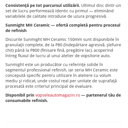
Consistență pe tot parcursul utilizării.
Ultimul disc dintr-un
set de lucru performează identic cu primul — eliminând
variabilele de calitate introduse de uzura progresivă.
Sunmight MH Ceramic — ofertă completă pentru procesul
de refinish
Discurile Sunmight MH Ceramic 150mm sunt disponibile în
granulații complete, de la P80 (îndepărtare agresivă, șlefuire
chit) până la P800 (finisare fină, pregătire lac), acoperind
întreg fluxul de lucru al unui atelier de vopsitorie auto.
Sunmight este un producător cu referințe solide în
segmentul professional refinish, iar seria MH Ceramic este
concepută specific pentru utilizare în ateliere cu volum
mediu și ridicat, unde costul real per unitate de suprafață
procesată este criteriul principal de evaluare.
Disponibil prin
vopseleautomagazin.ro
— partenerul tău de
consumabile refinish.