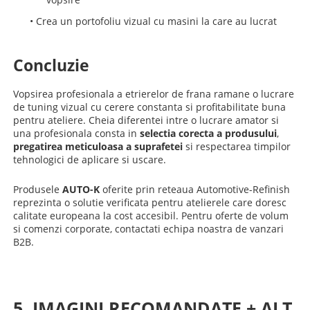
•
Crea un portofoliu vizual cu masini la care au lucrat
Concluzie
Vopsirea profesionala a etrierelor de frana ramane o lucrare
de tuning vizual cu cerere constanta si profitabilitate buna
pentru ateliere. Cheia diferentei intre o lucrare amator si
una profesionala consta in
selectia corecta a produsului
,
pregatirea meticuloasa a suprafetei
si respectarea timpilor
tehnologici de aplicare si uscare.
Produsele
AUTO-K
oferite prin reteaua Automotive-Refinish
reprezinta o solutie verificata pentru atelierele care doresc
calitate europeana la cost accesibil.
Pentru oferte de volum
si comenzi corporate, contactati echipa noastra de vanzari
B2B.
5. IMAGINI RECOMANDATE + ALT