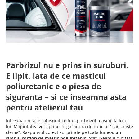
Parbrizul nu e prins in suruburi.
E lipit. Iata de ce masticul
poliuretanic e o piesa de
siguranta – si ce inseamna asta
pentru atelierul tau
Intreaba un sofer obisnuit ce tine parbrizul masinii la locul
lui. Majoritatea vor spune „o garnitura de cauciuc” sau „niste
cleme”. Raspunsul corect surprinde pe toata lumea:
un
simplu cordon de mastic poliuretanic
. Atat. Geamul din fata