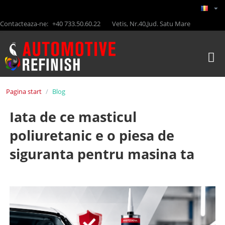
Contacteaza-ne:
+40 733.50.60.22
Vetis, Nr.40,Jud. Satu Mare
Pagina start
/
Blog
Iata de ce masticul
poliuretanic e o piesa de
siguranta pentru masina ta