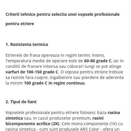
Criterii tehnice pentru selectia unei vopsele profesionale
pentru etriere
1. Rezistenta termica
Etrierele de frana opereaza in regim termic intens.
Temperatura medie de operare este de
60-80 grade C
, iar in
conditii de franare intensa sau coborari lungi se pot atinge
varfuri de 100-150 grade C
. O vopsea pentru etriere trebuie
sa reziste fara coajire, ingalbenire sau pierdere de aderenta
la minim
100 grade C in regim continuu
.
2. Tipul de liant
Vopselele profesionale pentru etriere folosesc baza
rasina
sintetica
sau, in cazul produselor premium,
rasini
bicomponente acrilice (2K)
. Cele mono-componente (1K) cu
rasina sintetica - cum sunt produsele ARS Color - ofera un