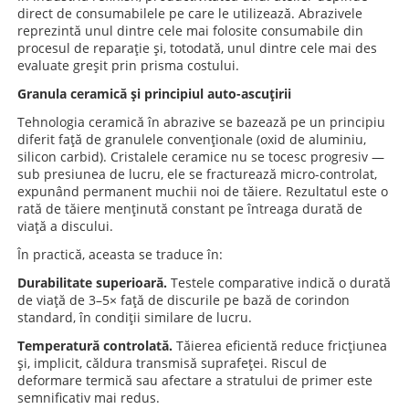
direct de consumabilele pe care le utilizează. Abrazivele
reprezintă unul dintre cele mai folosite consumabile din
procesul de reparație și, totodată, unul dintre cele mai des
evaluate greșit prin prisma costului.
Granula ceramică și principiul auto-ascuțirii
Tehnologia ceramică în abrazive se bazează pe un principiu
diferit față de granulele convenționale (oxid de aluminiu,
silicon carbid). Cristalele ceramice nu se tocesc progresiv —
sub presiunea de lucru, ele se fracturează micro-controlat,
expunând permanent muchii noi de tăiere. Rezultatul este o
rată de tăiere menținută constant pe întreaga durată de
viață a discului.
În practică, aceasta se traduce în:
Durabilitate superioară.
Testele comparative indică o durată
de viață de 3–5× față de discurile pe bază de corindon
standard, în condiții similare de lucru.
Temperatură controlată.
Tăierea eficientă reduce fricțiunea
și, implicit, căldura transmisă suprafeței. Riscul de
deformare termică sau afectare a stratului de primer este
semnificativ mai redus.