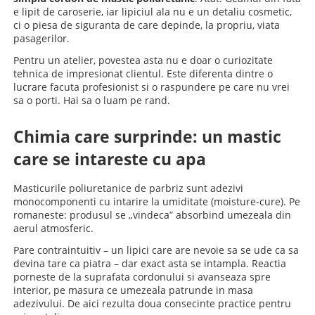
e lipit de caroserie, iar lipiciul ala nu e un detaliu cosmetic,
ci o piesa de siguranta de care depinde, la propriu, viata
pasagerilor.
Pentru un atelier, povestea asta nu e doar o curiozitate
tehnica de impresionat clientul. Este diferenta dintre o
lucrare facuta profesionist si o raspundere pe care nu vrei
sa o porti. Hai sa o luam pe rand.
Chimia care surprinde: un mastic
care se intareste cu apa
Masticurile poliuretanice de parbriz sunt adezivi
monocomponenti cu intarire la umiditate (moisture-cure). Pe
romaneste: produsul se „vindeca” absorbind umezeala din
aerul atmosferic.
Pare contraintuitiv – un lipici care are nevoie sa se ude ca sa
devina tare ca piatra – dar exact asta se intampla. Reactia
porneste de la suprafata cordonului si avanseaza spre
interior, pe masura ce umezeala patrunde in masa
adezivului. De aici rezulta doua consecinte practice pentru