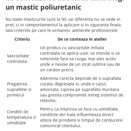
un mastic poliuretanic
Nu toate masticurile sunt la fel, iar diferenta nu se vede in
pret, ci in comportamentul la aplicare si in siguranta finala.
Iata criteriile pe care le urmaresc atelierele profesioniste:
Criteriu
De ce conteaza in atelier
Un produs cu vascozitate initiala
controlata se aplica usor, se intinde si se
Vascozitate
netezeste fara sa curga, mai ales acolo
controlata
unde e nevoie de un strat subtire sau de
un cordon precis.
Aderenta corecta depinde de o suprafata
Pregatirea
curata, degresata si, unde e cazul,
suprafetei si
amorsata. Lipirea pe suprafata murdara
primerul
sau gresita compromite intreg sistemul de
retentie.
Pentru ca intarirea se face cu umiditate,
Conditii de
conditiile din hala influenteaza direct
temperatura si
viteza de prindere si timpul de conducere
umiditate
comunicat clientului.