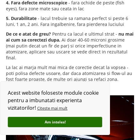
4. Fara defecte microscopice
- fara ochide de peste (fish
eyes), fara zone mate sau ceata in lac
5. Durabilitate
- lacul trebuie sa ramana perfect si peste 6
luni, 1 an, 2 ani. Fara ingalbenire, fara pierderea luciului
De ce e atat de greu?
Pentru ca lacul e ultimul strat -
nu mai
ai cum sa corectezi dupa.
Ai doar 40-60 microni grosime
(mai putin decat un fir de par) si orice imperfectiune in
atomizare, aplicare sau uscare se vede direct in rezultatul
final.
La lac ai marja mult mai mica de corectie decat la vopsea -
poti polisa defecte usoare, dar daca atomizarea si flow-ul au
fost foarte proaste, de multe ori ajungi sa refaci zona.
Acest website foloseste module cookie
pentru a imbunatati experienta
vizitatorilor!
Citeste mai mult
Am inteles!