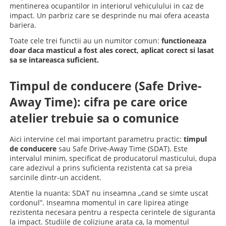
mentinerea ocupantilor in interiorul vehiculului in caz de
impact. Un parbriz care se desprinde nu mai ofera aceasta
bariera.
Toate cele trei functii au un numitor comun:
functioneaza
doar daca masticul a fost ales corect, aplicat corect si lasat
sa se intareasca suficient.
Timpul de conducere (Safe Drive-
Away Time): cifra pe care orice
atelier trebuie sa o comunice
Aici intervine cel mai important parametru practic:
timpul
de conducere
sau Safe Drive-Away Time (SDAT). Este
intervalul minim, specificat de producatorul masticului, dupa
care adezivul a prins suficienta rezistenta cat sa preia
sarcinile dintr-un accident.
Atentie la nuanta: SDAT nu inseamna „cand se simte uscat
cordonul”. Inseamna momentul in care lipirea atinge
rezistenta necesara pentru a respecta cerintele de siguranta
la impact. Studiile de coliziune arata ca, la momentul