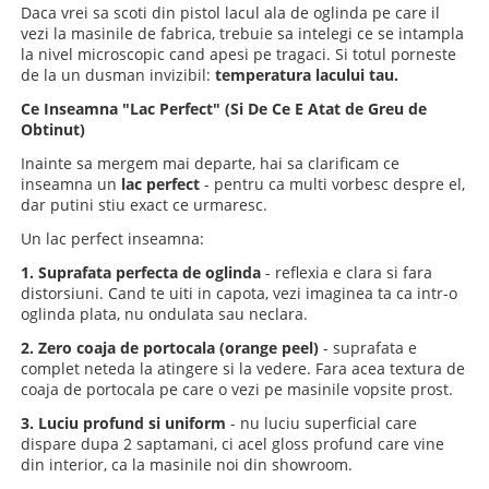
Daca vrei sa scoti din pistol lacul ala de oglinda pe care il
vezi la masinile de fabrica, trebuie sa intelegi ce se intampla
la nivel microscopic cand apesi pe tragaci. Si totul porneste
de la un dusman invizibil:
temperatura lacului tau.
Ce Inseamna "Lac Perfect" (Si De Ce E Atat de Greu de
Obtinut)
Inainte sa mergem mai departe, hai sa clarificam ce
inseamna un
lac perfect
- pentru ca multi vorbesc despre el,
dar putini stiu exact ce urmaresc.
Un lac perfect inseamna:
1. Suprafata perfecta de oglinda
- reflexia e clara si fara
distorsiuni. Cand te uiti in capota, vezi imaginea ta ca intr-o
oglinda plata, nu ondulata sau neclara.
2. Zero coaja de portocala (orange peel)
- suprafata e
complet neteda la atingere si la vedere.
Fara acea textura de
coaja de portocala pe care o vezi pe masinile vopsite prost.
3. Luciu profund si uniform
- nu luciu superficial care
dispare dupa 2 saptamani, ci acel gloss profund care vine
din interior, ca la masinile noi din showroom.