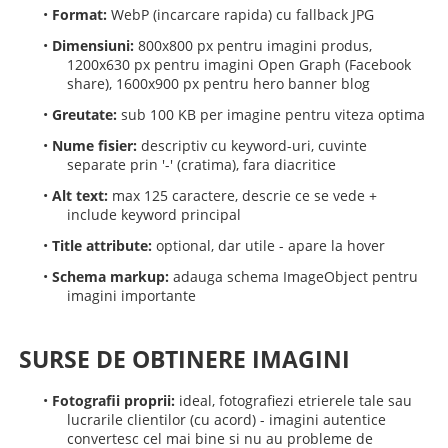
•
Format:
WebP (incarcare rapida) cu fallback JPG
•
Dimensiuni:
800x800 px pentru imagini produs,
1200x630 px pentru imagini Open Graph (Facebook
share), 1600x900 px pentru hero banner blog
•
Greutate:
sub 100 KB per imagine pentru viteza optima
•
Nume fisier:
descriptiv cu keyword-uri, cuvinte
separate prin '-' (cratima), fara diacritice
•
Alt text:
max 125 caractere, descrie ce se vede +
include keyword principal
•
Title attribute:
optional, dar utile - apare la hover
•
Schema markup:
adauga schema ImageObject pentru
imagini importante
SURSE DE OBTINERE IMAGINI
•
Fotografii proprii:
ideal, fotografiezi etrierele tale sau
lucrarile clientilor (cu acord) - imagini autentice
convertesc cel mai bine si nu au probleme de