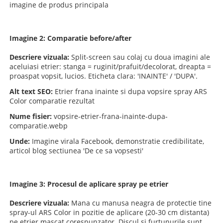
imagine de produs principala
Imagine 2: Comparatie before/after
Descriere vizuala:
Split-screen sau colaj cu doua imagini ale
aceluiasi etrier: stanga = ruginit/prafuit/decolorat, dreapta =
proaspat vopsit, lucios. Eticheta clara: 'INAINTE' / 'DUPA'.
Alt text SEO:
Etrier frana inainte si dupa vopsire spray ARS
Color comparatie rezultat
Nume fisier:
vopsire-etrier-frana-inainte-dupa-
comparatie.webp
Unde:
Imagine virala Facebook, demonstratie credibilitate,
articol blog sectiunea 'De ce sa vopsesti'
Imagine 3: Procesul de aplicare spray pe etrier
Descriere vizuala:
Mana cu manusa neagra de protectie tine
spray-ul ARS Color in pozitie de aplicare (20-30 cm distanta)
pe etrier mascat corespunzator. Discul si furtunurile sunt