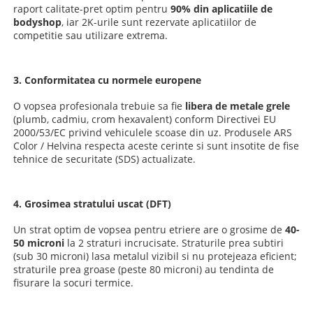
raport calitate-pret optim pentru
90% din aplicatiile de
bodyshop
, iar 2K-urile sunt rezervate aplicatiilor de
competitie sau utilizare extrema.
3. Conformitatea cu normele europene
O vopsea profesionala trebuie sa fie
libera de metale grele
(plumb, cadmiu, crom hexavalent) conform Directivei EU
2000/53/EC privind vehiculele scoase din uz. Produsele ARS
Color / Helvina respecta aceste cerinte si sunt insotite de fise
tehnice de securitate (SDS) actualizate.
4. Grosimea stratului uscat (DFT)
Un strat optim de vopsea pentru etriere are o grosime de
40-
50 microni
la 2 straturi incrucisate. Straturile prea subtiri
(sub 30 microni) lasa metalul vizibil si nu protejeaza eficient;
straturile prea groase (peste 80 microni) au tendinta de
fisurare la socuri termice.