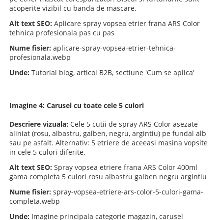
acoperite vizibil cu banda de mascare.
Alt text SEO:
Aplicare spray vopsea etrier frana ARS Color
tehnica profesionala pas cu pas
Nume fisier:
aplicare-spray-vopsea-etrier-tehnica-
profesionala.webp
Unde:
Tutorial blog, articol B2B, sectiune 'Cum se aplica'
Imagine 4: Carusel cu toate cele 5 culori
Descriere vizuala:
Cele 5 cutii de spray ARS Color asezate
aliniat (rosu, albastru, galben, negru, argintiu) pe fundal alb
sau pe asfalt.
Alternativ: 5 etriere de aceeasi masina vopsite
in cele 5 culori diferite.
Alt text SEO:
Spray vopsea etriere frana ARS Color 400ml
gama completa 5 culori rosu albastru galben negru argintiu
Nume fisier:
spray-vopsea-etriere-ars-color-5-culori-gama-
completa.webp
Unde:
Imagine principala categorie magazin, carusel