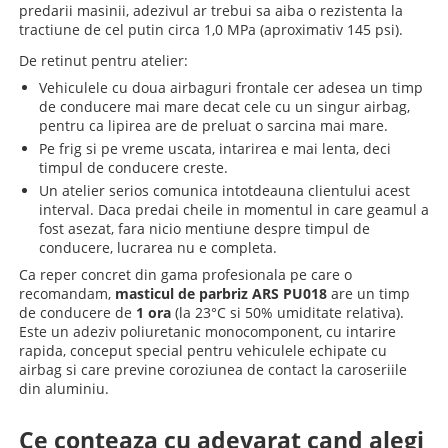
predarii masinii, adezivul ar trebui sa aiba o rezistenta la
tractiune de cel putin circa 1,0 MPa (aproximativ 145 psi).
De retinut pentru atelier:
Vehiculele cu doua airbaguri frontale cer adesea un timp
de conducere mai mare decat cele cu un singur airbag,
pentru ca lipirea are de preluat o sarcina mai mare.
Pe frig si pe vreme uscata, intarirea e mai lenta, deci
timpul de conducere creste.
Un atelier serios comunica intotdeauna clientului acest
interval. Daca predai cheile in momentul in care geamul a
fost asezat, fara nicio mentiune despre timpul de
conducere, lucrarea nu e completa.
Ca reper concret din gama profesionala pe care o
recomandam,
masticul de parbriz ARS PU018
are un timp
de conducere de
1 ora
(la 23°C si 50% umiditate relativa).
Este un adeziv poliuretanic monocomponent, cu intarire
rapida, conceput special pentru vehiculele echipate cu
airbag si care previne coroziunea de contact la caroseriile
din aluminiu.
Ce conteaza cu adevarat cand alegi