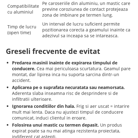
Pe caroseriile din aluminiu, un mastic care
Compatibilitate
previne coroziunea de contact protejeaza
cu aluminiul
zona de imbinare pe termen lung.
Un interval de lucru suficient permite
Timp de lucru
pozitionarea corecta a geamului inainte ca
(open time)
adezivul sa inceapa sa se intareasca.
Greseli frecvente de evitat
Predarea masinii inainte de expirarea timpului de
conducere.
Cea mai periculoasa scurtatura. Geamul pare
montat, dar lipirea inca nu suporta sarcina dintr-un
accident.
Aplicarea pe o suprafata necuratata sau neamorsata.
Aderenta slaba inseamna risc de desprindere si de
infiltratii ulterioare.
Ignorarea conditiilor din hala.
Frig si aer uscat = intarire
mult mai lenta. Daca nu ajustezi timpul de conducere
comunicat, induci clientul in eroare.
Folosirea unui mastic cu termen depasit.
Un produs
expirat poate sa nu mai atinga rezistenta proiectata,
indiferent cat astepti.