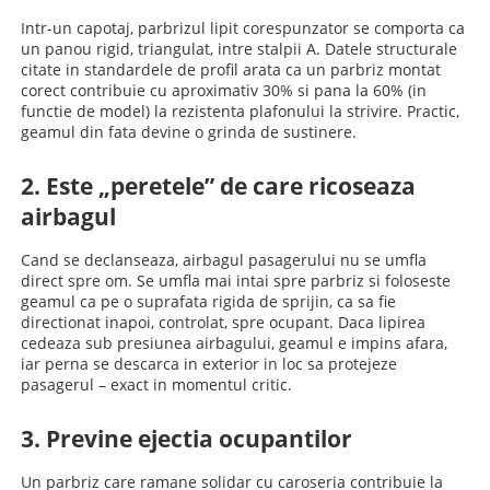
Intr-un capotaj, parbrizul lipit corespunzator se comporta ca
un panou rigid, triangulat, intre stalpii A. Datele structurale
citate in standardele de profil arata ca un parbriz montat
corect contribuie cu aproximativ 30% si pana la 60% (in
functie de model) la rezistenta plafonului la strivire. Practic,
geamul din fata devine o grinda de sustinere.
2. Este „peretele” de care ricoseaza
airbagul
Cand se declanseaza, airbagul pasagerului nu se umfla
direct spre om. Se umfla mai intai spre parbriz si foloseste
geamul ca pe o suprafata rigida de sprijin, ca sa fie
directionat inapoi, controlat, spre ocupant. Daca lipirea
cedeaza sub presiunea airbagului, geamul e impins afara,
iar perna se descarca in exterior in loc sa protejeze
pasagerul – exact in momentul critic.
3. Previne ejectia ocupantilor
Un parbriz care ramane solidar cu caroseria contribuie la